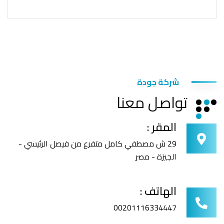
شركة جودة
تواصل معنا
المقر :
29 ش مصطفي كامل متفرع من فيصل الرئيسي -
الجيزة - مصر
الهاتف :
00201116334447