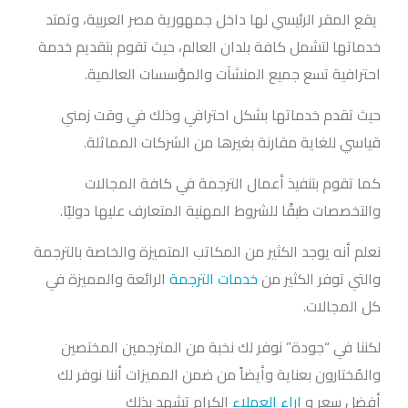
يقع المقر الرئيسي لها داخل جمهورية مصر العربية، وتمتد
خدماتها لتشمل كافة بلدان العالم، حيث تقوم بتقديم خدمة
احترافية تسع جميع المنشآت والمؤسسات العالمية.
حيث تقدم خدماتها بشكل احترافي وذلك في وقت زمني
قياسي للغاية مقارنة بغيرها من الشركات المماثلة.
كما تقوم بتنفيذ أعمال الترجمة في كافة المجالات
والتخصصات طبقًا للشروط المهنية المتعارف عليها دوليًا.
نعلم أنه يوجد الكثير من المكاتب المتميزة والخاصة بالترجمة
والتي توفر الكثير من
خدمات الترجمة
الرائعة والمميزة في
كل المجالات.
لكننا في “جودة” نوفر لك نخبة من المترجمين المختصين
والمٌختارون بعناية وأيضاً من ضمن المميزات أننا نوفر لك
أفضل سعر و
اراء العملاء
الكرام تشهد بذلك