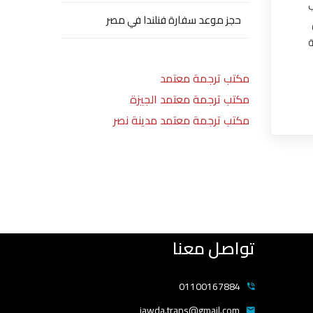
حجز موعد سفارة فنلندا في مصر
ة
مكتب ترجمة معتمد
مكتب ترجمة معتمد الجيزة
مكتب ترجمة معتمد مدينة نصر
تواصل معنا
01100167884
jawda.trans@gmail.com