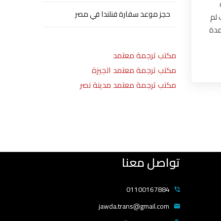
حجز موعد سفارة فنلندا في مصر
 لم
مدة
مكتب ترجمة معتمد
مكتب ترجمة معتمد الجيزة
مكتب ترجمة معتمد مدينة نصر
تواصل معنا
01100167884
jawda.trans@gmail.com