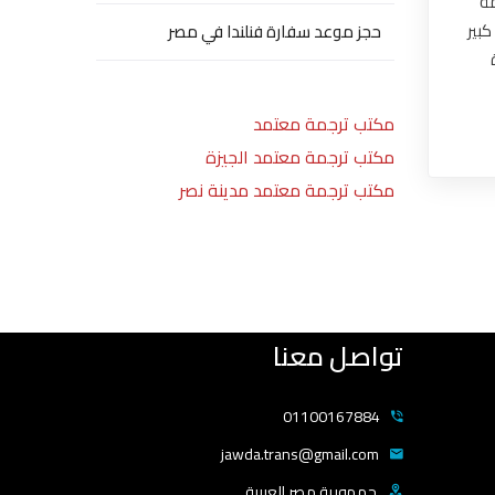
مة
كبير
حجز موعد سفارة فنلندا في مصر
مكتب ترجمة معتمد
مكتب ترجمة معتمد الجيزة
مكتب ترجمة معتمد مدينة نصر
تواصل معنا
01100167884
jawda.trans@gmail.com
جمهورية مصر العربية