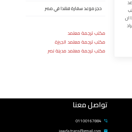
مد
حجز موعد سفارة فنلندا في مصر
تب
 ان
اد
مكتب ترجمة معتمد
مكتب ترجمة معتمد الجيزة
مكتب ترجمة معتمد مدينة نصر
تواصل معنا
01100167884
jawda.trans@gmail.com