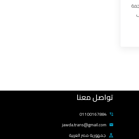
جمة
ى
تواصل معنا
01100167884
jawda.trans@gmail.com
جمهورية مصر العربية