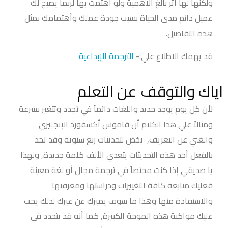
ولكنها لها أثر بالغ الاهمية ولو أهتمت بها لربما يصبح لك
عميل دائم مدي الحياة بسبب جودة عملك وأهتمامك بمثل
هذه التفاصيل.
قد يهمك الاطلاع علي:-
الترجمة الإبداعية
اياك والتوقف عن التعلم
لأن كل يوم يوجد جديد واللغات دائماً في تجدد وتتغير بسرعة
ومثالاً علي هذا الكلام أن قاموس أكسفورد الإنجليزي
والغني عن التعريف, يخض لتحديثات ربع سنوية وقد تجد
بالفعل أحد هذه التحديثات يتعدي الألف كلمة جديدة, ولهذا
يا صديقي إذا كنت مختصاً في ترجمة مجال أو لغة معينة
فعليك متابعة كافة التغييرات ودراستها ومعرفتها
والاستفادة منها وهذا ما سوف يميزك عن غيرك لذلك يجب
عليك مواكبة هذه الموجة الكبيرة, كما أنه قد يتحدد في