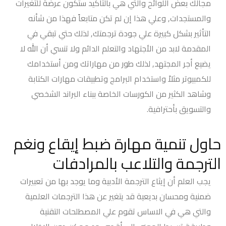
مجالك بعض اللوائح والتي هي بالتأكيد ستكون عرضة للتغيرات
والمستجدات, وعلي هذا إن لم تكن متابعاً فهذا من شأنه
التأثير بشكل كبيرة علي جودة ترجمتك, لذلك حتي تبقي في
المقدمة لابد من الأجتهاد والتعلم الدائم ولا تنسي أن الله لا
يضيع أجر المجتهد, لذلك طور من مهاراتك ومن أستخدامك
للكمبيوتر مثلاً واستخدام البرامج وتطبيقات مهارات الكتابة
وشاهد الكثير من الكورسات الخاصة ببناء البراند الشخصي
والتسويق بأحترافية.
حاول تنمية مهارة ضبط إيقاع ونغم
الترجمة والتلاعب بالمرادفات
يجب العلم أن إيثاع الترجمة الأدبية وما يوجد بها من تعبيرات
ضمنية ومحسان بديعية قد يتغير عن هذا الترجمات العلمية
والتي هي في الاساس تقوم علي المصطلحات التقنية