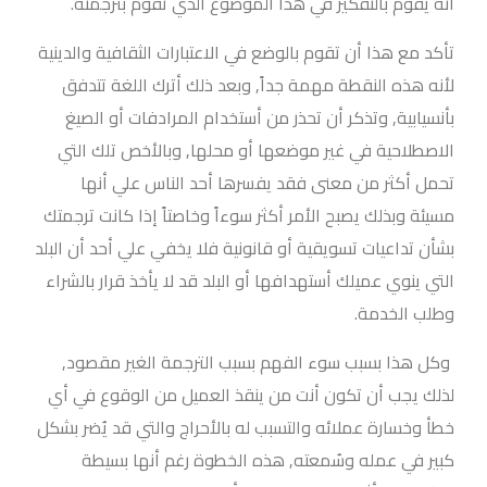
أنه يقوم بالتفكير في هذا الموضوع الذي تقوم بترجمته.
تأكد مع هذا أن تقوم بالوضع في الاعتبارات الثقافية والدينية
لأنه هذه النقطة مهمة جداً, وبعد ذلك أترك اللغة تتدفق
بأنسيابية, وتذكر أن تحذر من أستخدام المرادفات أو الصيغ
الاصطلاحية في غير موضعها أو محلها, وبالأخص تلك التي
تحمل أكثر من معنى فقد يفسرها أحد الناس علي أنها
مسيئة وبذلك يصبح الأمر أكثر سوءاً وخاصتاً إذا كانت ترجمتك
بشأن تداعيات تسويقية أو قانونية فلا يخفي علي أحد أن البلد
التي ينوي عميلك أستهدافها أو البلد قد لا يأخذ قرار بالشراء
وطلب الخدمة.
وكل هذا بسبب سوء الفهم بسبب الترجمة الغير مقصود,
لذلك يجب أن تكون أنت من ينقذ العميل من الوقوع في أي
خطأ وخسارة عملائه والتسبب له بالأحراج والتي قد يُضر بشكل
كبير في عمله وسُمعته, هذه الخطوة رغم أنها بسيطة