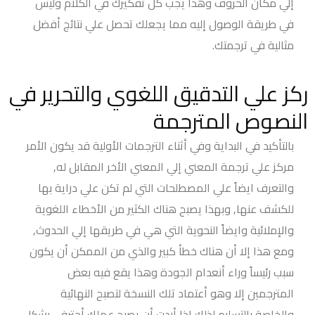
إلي مكان الحروف وهذا يجب كل تفكيرك في الكلام وليس
في طريقة الوصول إليه مما يجعلك تحصل علي نتائج أفضل
مثالية في ترجمتك.
ركز علي التدقيق اللغوي والتحرير في
النصوص المترجمة
بالتأكيد في البداية وفي أثناء الترجمات الأولية قد يكون الأمر
مركز علي ترجمة المعني إلي المعني الأخر المقابل له,
والتعرف ايضاً علي المصطلحات التي لم تكن علي دراية بها
للكشف عنها, وبهذا يصبح هناك الكثير من الأخطاء اللغوية
والإملائية وايضاً النحوية التي هي في طريقها إلي الحدوث,
ومع هذا إلا أن هناك خطأ كبير والذي من الممكن أن يكون
سبب رئيساً وراء أنعدام الجودة وهذا يقع فيه بعض
المترجمين إلا وهو أعتماد تلك النسخة لتصبح النهائية
والخاصة بالتسليم,لذلك إذا أردت أن يصبح عملك أحترفي بشكل