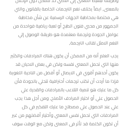
وطريقة تبسيط المعنى إلي أقصي حد ممكن دون الإخلال
بالمعنى, ايضاً يختلف نغم الترجمات الخاصة بالقانون والتي
هي مختصة بمخاطبة الجهات الرسمية عن شأن مخاطبة
الجمهور من محبي فنون الطبخ أو لعبة رياضية فواحدة من
عوامل الجودة وترجمة معتمدة هو طريقة الوصول إلي
النغم الامثل لقالب الترجمة,
يجب العلم أنه من الممكن أن يكون هناك المرادفات والكثير
منها التي تحمل المعني نفسه ولكن في بعض الاحيان قد
يكون أحدهم أقوي في الايصال أو أفضل من الناحية اللغوية
فإذا ما أردت أن تكتب ترجمات أحترافية تتحلي بالجودة فأن
كل ما عليك هو تنمية التلاعب بالمرادفات والقدرة علي
الحصول علي أو اختيار المرادف الأصلح, ومن أجل هذا يجب
علي عند الحصول علي مصطلح ما عليك التفكير في كل
المرادفات التي تحمل نفس المعني وأختيار أفضلهم من غير
أن تكون الكلمة قد تأثر في المعنى ولكن مع الوقت سوف