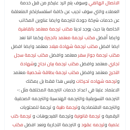
الاتصال الهاتفي
وسوف يتم الرد عليكم من قبل خدمة
العملاء والتي سوف تجيب عن كافة استفسارتكم المتعلقة
عن خدمات شركة جودة للترجمة وايضا عناوين المكاتب
الخاصة بنا حيث يوجد لدينا
مكتب ترجمة معتمد بالقاهرة
وايضا أفضل
مكتب ترجمة معتمد بالجيزة
وكما اننا نعد
ايضا افضل
مكتب ترجمة شهادة ميلاد
معتمد وايضا افضل
مكتب ترجمة جواز سفر
معتمد وافضل
مكتب ترجمة سجل
تجاري
معتمد وافضل
مكتب ترجمة بيان نجاح
و
شهادة
التخرج
معتمد وافضل
مكتب ترجمة بطاقة شخصية
معتمد
و
ترجمه شهاده تحركات
وليس هذا فقط بل يمكنك
الاعتماد علينا في اعداد خدمات الترجمة المختلفة مثل :-
الترجمه التسويقية والترجمه الهندسية والترجمه الصحفية
والترجمه الاقتصادية و
ترجمة طبية
و ترجمة للمحتويات
الرقمية و
ترجمة قانونية
وترجمة الفيديوهات و
ترجمة كتب
علمية
و
ترجمه عقود
و الترجمة التجارية ونعد افضل
مكتب