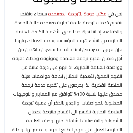
نحن في
مكتب جودة للترجمة المعتمدة
سعداء ونفتخر
بتقديم خدمات ترجمة علامة تجارية معتمدة عالية الجودة
والكفاءة، إذ اننا ندرك جيدا مدى الأهمية الكبيرة للعلامة
التجارية في انشاء هوية المؤسسة وجذب العملاء، ولهذا
فإن فريق المترجمين لدينا دائما ما يسعون جاهدين من
أجل ضمان تقديم ترجمة معتمدة وموثوقة وكذلك دقيقة
وواضحة للعلامة التجارية، اذ انهم على درجة عالية من
الفهم العميق لأهمية الامتثال لكافة مواصفات هيئة
الملكية الفكرية، لذا يحرصون على تقديم خدمة ترجمة
مصدق عليها بنسبة 100% تتوافق مع المعايير والتوجيهات
المطلوبة للمواصفات، والجدير بالذكر أن عملية ترجمة
العلامة التجارية تنقسم الى اقسام متنوعة لضمان
الشمولية والتفصيلات الشاملة، منها وصف العلامة
التجارية، للعمل على فهم الطابع الفريد والمميز لها، ولذلك