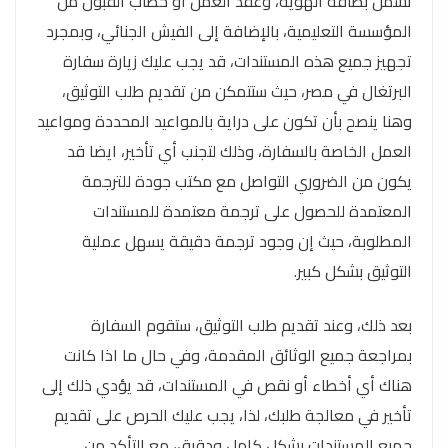
تشمل بطاقة الهوية، وعقد العمل أو خطاب القبول من
المؤسسة التعليمية، بالإضافة إلى الفيش الجنائي، وبمجرد
تجهيز جميع هذه المستندات، قد يجب عليك زيارة سفارة
البرتغال في مصر، حيث ستتمكن من تقديم طلب التوثيق،
وهنا ينصح بأن تكون على دراية بالمواعيد المحددة ومواعيد
العمل الخاصة بالسفارة، وذلك لتجنب أي تأخير، ايضا قد
يكون من الضروري التواصل مع مكتب جودة للترجمة
المعتمدة للحصول على ترجمة معتمدة للمستندات
المطلوبة، حيث إن وجود ترجمة دقيقة يسهل عملية
التوثيق بشكل كبير.
بعد ذلك، وعند تقديم طلب التوثيق، ستقوم السفارة
بمراجعة جميع الوثائق المقدمة، وفي حال ما اذا كانت
هناك أي أخطاء أو نقص في المستندات، قد يؤدي ذلك إلى
تأخير في معالجة طلبك، لذا، يجب عليك الحرص على تقديم
جميع المستندات بشكل كامل ودقيق، مع التأكد من