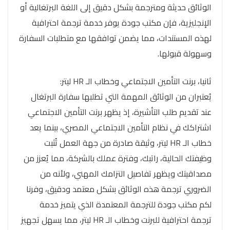
الوثائق حديثة ومترجمة بشكل دقيق إلى اللغة البرتغالية أو
الإنجليزية، فإن مكتب جودة يوفر خدمة ترجمة احترافية
لهذه المستندات، مما يضمن توافقها مع متطلبات السفارة
وسهولة قبولها.
ثانيا، برنت التأمين الاجتماعي وخطاب الـ HR ليتر:
يُعتبران من الوثائق المهمة التي تطلبها سفارة البرتغال
عند تقديم طلب التأشيرة، إذ يظهر برنت التأمين الاجتماعي
اشتراكك في نظام التأمين الاجتماعي المصري، بينما يعد
خطاب الـ HR ليتر، وثيقة صادرة من جهة العمل تُثبت
وظيفتك الحالية، راتبك، وفترة عملك بالشركة، مما يُعزز من
مصداقيتك ويظهر تفاصيل التزامك المهني، ولأنه من
الضروري ترجمة هذه الوثائق بشكل معتمد ودقيق، وفرنا
لكم مكتب جودة للترجمة المعتمدة الذي يتميز خدمة
ترجمة احترافية للبرنت وخطاب الـ HR ليتر، مما يسهل تجهيز