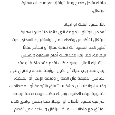
ملفك بشكل صحيح وبما يتوافق مع متطلبات سفارة
البرتغال.
ثالثا، عقود أملاك او ايجار:
تُعد من الوثائق المهمة التي دائما ما تطلبها سفارة
البرتغال للتأكد من وضعك المالي واستقرارك السكني، حيث
تُظهر هذه العقود أنك تمتلك عقارًا أو تستأجر مكانًا
للإقامة، مما يعزز مصداقيتك أمام السفارة ويعكس
استقرارك المالي، وسواء كنت تقدم عقد ملكية أو عقد
إيجار، فقد يجب عليك أن تكون الوثيقة محدثة وتحتوي على
التفاصيل الدقيقة مثل العنوان وقيمة الإيجار أو الملكية،
وغيرها، ولتجنب أي مشكلات تتعلق بالترجمة أو المصطلحات
القانونية بهذه العقود، يتيح لك مكتب جودة خدمة ترجمة
احترافية لعقود الأملاك أو الإيجار، مما يضمن توافق هذه
الوثائق مع متطلبات سفارة البرتغال ويساعدك في تقديم