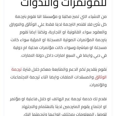
للمؤتمرات والندوات
من الاشياء التي تميز مكتبنا و مؤسستنا اننا نقوم بترجمة
كل شئ فلا تقتصر الترجمة لدينا فقط علي الوثائق والاوراق
والعقود سواء القانونية او التجارية، ولكننا ايضا نقوم
بترجمة المؤتمرات الصوتية المسجلة او المرئية سواء كانت
مسجلة او مباشرة وسواء كانت مؤتمرات محلية ام دولية
في دبي وايضا في السبع امارات داخل دولة الامارات.
نقوم بتقديم لكم الدعم والمتابعة معكم خلال فترة
ترجمة
الوثائق
والمستندات الملفات وايضا اثناء ترجمة الاجتماعات
والؤتمرات.
نقدم لك خدمة ترجمة عبر الهاتف او خلال فاعلية او مؤتمر
او اجتماع يقوم المترجمين لدينا بالاهتمام والاجتهاد
لتوصيل المعلومات بمختلف انواعها وترجمتها اليك.