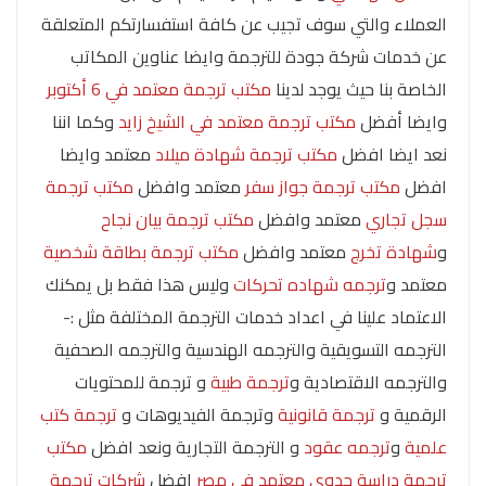
العملاء والتي سوف تجيب عن كافة استفسارتكم المتعلقة
عن خدمات شركة جودة للترجمة وايضا عناوين المكاتب
الخاصة بنا حيث يوجد لدينا
مكتب ترجمة معتمد في 6 أكتوبر
وايضا أفضل
مكتب ترجمة معتمد في الشيخ زايد
وكما اننا
نعد ايضا افضل
مكتب ترجمة شهادة ميلاد
معتمد وايضا
افضل
مكتب ترجمة جواز سفر
معتمد وافضل
مكتب ترجمة
سجل تجاري
معتمد وافضل
مكتب ترجمة بيان نجاح
و
شهادة تخرج
معتمد وافضل
مكتب ترجمة بطاقة شخصية
معتمد و
ترجمه شهاده تحركات
وليس هذا فقط بل يمكنك
الاعتماد علينا في اعداد خدمات الترجمة المختلفة مثل :-
الترجمه التسويقية والترجمه الهندسية والترجمه الصحفية
والترجمه الاقتصادية و
ترجمة طبية
و ترجمة للمحتويات
الرقمية و
ترجمة قانونية
وترجمة الفيديوهات و
ترجمة كتب
علمية
و
ترجمه عقود
و الترجمة التجارية ونعد افضل
مكتب
ترجمة دراسة جدوى معتمد في مصر
افضل
شركات ترجمة