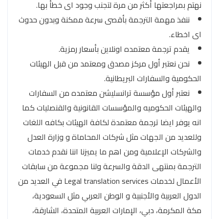
نهتم بمراجعتها أكثر من مرة لتجنب وجود اى خطأ بها.
ننفذ مهمة الترجمة بأقصى سرعة ممكنة وبدون حدوث
اى اخطاء.
يقدم ترجمة معتمده اونلاين بأسعار رمزية.
نحن نعتبر أول مركز مصدق ومعتمد من قبل الهيئات
الحكومية والسفارات البريطانية.
نعتبر أول مؤسسة ترانسليشن معتمده من السفارات
والهيئات الحكوميه والمؤسسات القانونية والقنصليات كما
انه يوفر ايضا ترجمة معتمدة لكافة الهيئات بكافه اللغات
وللعديد من الجهات مثل شركات المحاماة و وزارة العدل
والشركات الإعلامية ومن اهم ما يميزنا اننا نقدم خدمات
الترجمة بمنتهى الدقة والسرعة ولنا مجموعة من سابقات
الأعمال لخدمات Legal translation services في العديد من
الدول العربية والأجنبية و الوطن العربي مثل السعودية،
مكة المكرمة، دبي، الإمارات العربية المتحدة، الشارقة،