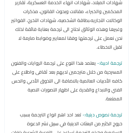
شهادات الميلاد، شهادات انهاء الخدمة العسكرية، تقارير
المحكمين والخبراء، مقالات وبحوث القانون، مذكرات
الوكالات التجاريه،بطاقة الشخصيه، شهادات التخرج، الفواتير
وغيرها وهذه الوثائق تحتاج الى ترجمة بعناية فائقة لذلك
نحن نعمل على ترجمتها وفقا لمعايير وضوابط صارمة لا
تقبل الاخطاء.
ترجمة ادبية:-
يعتمد هذا النوع على ترجمة الروايات والفنون
المسرحية من خلال مترجمين لديهم بعد ثقافى واطلاع على
كافه الأدبيات العالمية بالاضافة الى التذوق الأدبي والحس
الفني والابداع والقدرة على اظهار التصورات النصية
الممتعة.
ترجمة نصوص دينية:-
تعد احد اهم انواع الترجمة بسبب
خروج الكثير من البعثات الدينية في سبيل نشر الدعوة
الإسلامية وهذه الترجمة تساعد على التوعية الشرعية بلغات