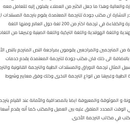
ة والعالية وهذا ما جعل الكثير من العملاء يقبلون إليه للتعامل معه
 الاشارة ان مكتب جودة للترجمة المعتمدة يقوم بترجمة المستندات ا
ان كان نوعها من اللغة الأم إلى اية لغة فلديه القدرة والكفاءة في ترجمة اكثر من 200 لغة حول العالم ومنها اللغة
هندية واللغة الهولندية واللغة التركية واللغة الصينية وغيرها من اللغات
 من المترجمين والمراجعين يقومون بمراجعة النص المترجم بالنص الأ
بالاضافة الى ذلك فان مكتب جودة للترجمة المعتمدة يقدم خدمات
يل المثال ترجمة الاوراق والمستندات الطبية والترجمة القانونية والتر
رجمة الطبية وغيرها من انواع الترجمة الاخرى وذلك وفق معايير وشروط
نة و الموثوقة والمعروفة ايضا بالمصداقية والأمانة عند القيام بترجم
في الوقت المحدد المتفق عليه بين العميل والمكتب كما أنه يقدم أسعار
تب في مكاتب الترجمة الأخرى.