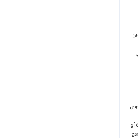
رى
عرض
 أو
هو