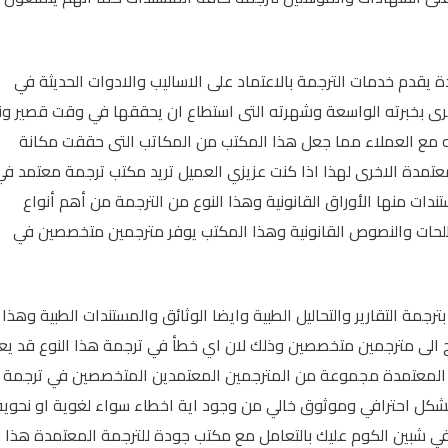
 يقدم خدمات الترجمة بالاعتماد على الاساليب والادوات الحديثة في
لاخرى بخبرته الواسعة وشهرته التى استطاع ان يحققها في وقت قصير ون
امله مع العملاء مما جعل هذا المكتب من المكاتب التى حققت مكانة
تمدة الاخرى لهذا اذا كنت عزيزي العميل تريد مكتب ترجمة معتمد في
ندات منها الأوراق القانونية وهذا النوع من الترجمة من أهم أنواع
مصطلحات والنصوص القانونية وهذا المكتب يوفر مترجمين متخصصين في
جمة التقارير والتحاليل الطبية وايضا الوثائق والمستندات الطبية وهذا
اج الى مترجمين متخصصين وذلك لان اي خطأ في ترجمة هذا النوع قد ي
 المعتمدة مجموعة من المترجمين المعتمدين المتخصصين في ترجمة
بشكل احترافي وموثوق خالي من وجود اية اخطاء سواء لغوية او نحوية
 في شبين الكوم عليك بالتعامل مع مكتب جودة للترجمة المعتمدة هذا 