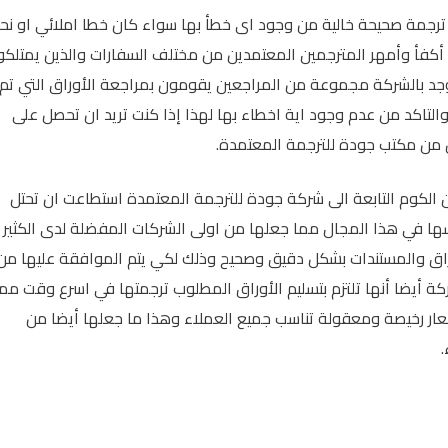
ة ترجمة صحيحة خالية من وجود اى خطأ بها سواء كان خطا املائي او ن
كفأ وأمهر المترجمين المعتمدين من مختلف السفارات والذين يمتلك
وجد بالشركة مجموعة من المراجعين يقومون بمراجعة الأوراق التي تم
والتاكد من عدم وجود اية اخطاء بها لهذا إذا كنت تريد ان تحصل على
من مكتب جودة للترجمة المعتمدة.
 الكوم التابعة الى شركة جودة للترجمة المعتمدة استطاعت ان تحتل
فسها في هذا المجال مما جعلها من اولى الشركات المفضلة لدى الكثير
وراق والمستندات بشكل دقيق وصحيح وذلك لكي يتم الموافقة عليها من
كة أيضا أنها تلتزم بتسليم الأوراق المطلوب ترجمتها في اسرع وقت م
سعار رخيصة ومعقولة تناسب جميع العملاء وهذا ما جعلها أيضا من