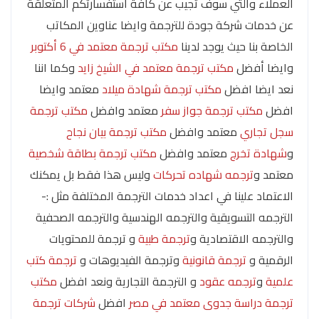
العملاء والتي سوف تجيب عن كافة استفسارتكم المتعلقة
عن خدمات شركة جودة للترجمة وايضا عناوين المكاتب
الخاصة بنا حيث يوجد لدينا
مكتب ترجمة معتمد في 6 أكتوبر
وايضا أفضل
مكتب ترجمة معتمد في الشيخ زايد
وكما اننا
نعد ايضا افضل
مكتب ترجمة شهادة ميلاد
معتمد وايضا
افضل
مكتب ترجمة جواز سفر
معتمد وافضل
مكتب ترجمة
سجل تجاري
معتمد وافضل
مكتب ترجمة بيان نجاح
و
شهادة تخرج
معتمد وافضل
مكتب ترجمة بطاقة شخصية
معتمد و
ترجمه شهاده تحركات
وليس هذا فقط بل يمكنك
الاعتماد علينا في اعداد خدمات الترجمة المختلفة مثل :-
الترجمه التسويقية والترجمه الهندسية والترجمه الصحفية
والترجمه الاقتصادية و
ترجمة طبية
و ترجمة للمحتويات
الرقمية و
ترجمة قانونية
وترجمة الفيديوهات و
ترجمة كتب
علمية
و
ترجمه عقود
و الترجمة التجارية ونعد افضل
مكتب
ترجمة دراسة جدوى معتمد في مصر
افضل
شركات ترجمة