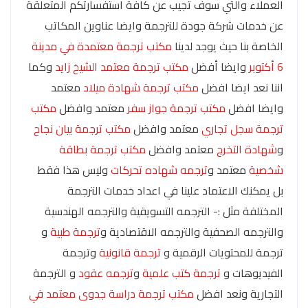
العملاء والتي سوف تجيب عن كافة استفسارتكم المتعلقة
عن خدمات شركة جودة للترجمة وايضا عناوين المكاتب
الخاصة بنا حيث يوجد لدينا
مكتب ترجمة معتمدة في مدينة
6 أكتوبر
وايضا أفضل
مكتب ترجمة معتمد الشيخ زايد
وكما
اننا نعد ايضا افضل
مكتب ترجمة شهادة ميلاد
معتمد
وايضا افضل
مكتب ترجمة جواز سفر
معتمد وافضل
مكتب
ترجمة سجل تجاري
معتمد وافضل
مكتب ترجمة بيان نجاح
و
شهادة التخرج
معتمد وافضل
مكتب ترجمة بطاقة
شخصية
معتمد و
ترجمه شهاده تحركات
وليس هذا فقط
بل يمكنك الاعتماد علينا في اعداد خدمات الترجمة
المختلفة مثل :- الترجمه التسويقية والترجمه الهندسية
والترجمه الصحفية والترجمه الاقتصادية و
ترجمة طبية
و
ترجمة للمحتويات الرقمية و
ترجمة قانونية
وترجمة
الفيديوهات و
ترجمة كتب علمية
و
ترجمه عقود
و الترجمة
التجارية ونعد افضل
مكتب ترجمة دراسة جدوى معتمد في