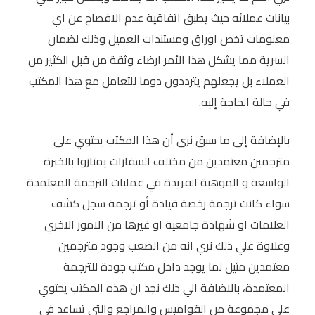
بيانات عملائه حيث يطبق اتفاقية عدم الافصاح عن اي
معلومات تخص اوراق ومستندات العميل وذلك لضمان
السرية مما يشكل هذا الأمر ارضاء وثقة من قبل الكثير من
العملاء بل يجعلهم يترددون دوما للتعامل مع هذا المكتب
في حالة الحاجة إليه.
بالإضافة إلى ما سبق نرى أن هذا المكتب يحتوي على
مترجمين معتمدين من مختلف السفارات يمتازوا بالخبرة
الواسعة و الموهبة الفريدة في عمليات الترجمة المعتمدة
سواء كانت ترجمة رخصة قيادة أو ترجمة سجل كشف
العلامات او شهادة جامعية او غيرها من الامور الاخري
وعلاوة علي ذلك نري انه من الصعب وجود مترجمين
معتمدين مثيل لما يوجد داخل مكتب جودة للترجمة
المعتمدة، بالاضافة الي ذلك نجد ان هذه المكتب يحتوي
علي مجموعة من القواميس والمراجع والتي تساعد في