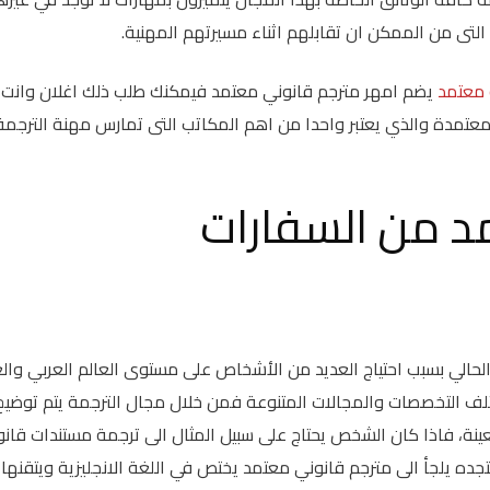
التى من الممكن ان تقابلهم اثناء مسيرتهم المهنية.
معتمد
يضم امهر مترجم قانوني معتمد فيمكنك طلب ذلك اغلان وانت
عتمدة والذي يعتبر واحدا من اهم المكاتب التى تمارس مهنة الترجمة
د من السفارات
حالي بسبب احتياج العديد من الأشخاص على مستوى العالم العربي والع
لف التخصصات والمجالات المتنوعة فمن خلال مجال الترجمة يتم توضيح
ة، فاذا كان الشخص يحتاج على سبيل المثال الى ترجمة مستندات قانو
تجده يلجأ الى مترجم قانوني معتمد يختص في اللغة الانجليزية ويتقنها