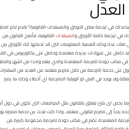
العدل
اعدتك في ترجمة بعض الاوراق والمستندات القانونية؟ نقدم لكم افض
ك في ترجمة كافة الأوراق و
المستندات
القانونية، فأصبح القانون من
ى لغات عدة وذلك لأهمية المعلومات التى قد تحملها تلك الأوراق بين
عتمد حاصل على شهادات عديدة معتمدة وحاصل على بكالوريوس في القا
ي مكتب جودة للترجمة المعتمدة والذي يعتبر واحدا من اشهر وافض
ول على خدمة الترجمة من خلال مترجم معتمد من العديد من السفارات
زة ولا يوجد في النص او الورقة المترجمة اي أخطاء وذلك ما يميز
ما يخص اى شئ يتعلق بالقانون مثل المرافعات التى تكون في دول أجن
ده يلجأ إلى مترجم قانوني معتمد، واذا كنت تبحث عن خدمة مميزة يو
الترجمة المعتمدة، نضم في مكتب جودة للترجمة مجموعة كبيرة من
ة كافة الوثائق الخاصة بهذا المجال يتميزون بمهارات لا توجد في غير