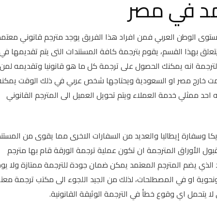
د في مصر
توى الوطن العربي فمن افراد هذا الفريق يوجد مترجم قانوني معتمد
علق بهذا القسم، يقوم بترجمة كافة المستندات التى يتم تقديمها في
ترجمة انه يمكنك الحصول على ترجمة كل ما هو قانونيا وتقديمه لمن
مت خارج مصر او السعودية ويحتاجها شخص عربي في ذلك الوقت يمكنه
احد ممثلي خدمة العملاء ويتم تحويل العميل الى المترجم القانوني
 وسفارة إيطاليا والعديد من السفارات الاخرى مما يقوى من المستند
بول الأوراق المترجمة ان تكون عملية ترجمة الورقة قام بها مترجم
الذي يضم المترجم المعتمد يمكن ضمان جودة للترجمة ممتازة ولا يو
نحوية او في المصطلحات، لذلك من الجيد اللجوء الى مكتب ترجمة معت
 يتحمل اي وقوع خطأ في الترجمة الوثيقة القانونية.