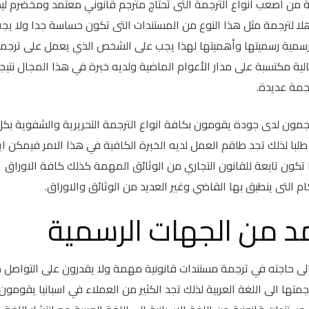
ية من أصعب انواع الترجمة التى تحتاج مترجم قانوني معتمد ومخضرم لي
 اهلا لترجمة مثل هذا النوع من المستندات التى تكون حساسة جدا ولا يج
لرسمية رسميتها وأهميتها لهذا يجب على الشخص الذي يعمل على ترجم
ية مكتسبة على مدار الأعوام الماضية ولديه خبرة في هذا المجال نتيج
مة عديدة.
مون لدى جودة يقومون بكافة انواع الترجمة التحريرية والشفوية بكل
طلبا لذلك تجد طاقم العمل لديه الخبرة الكافية في هذا الامر فيمكن اي
ها تكون تابعة للقانون التجاري من الوثائق المهمة كذلك كافة الاوراق
ام التى ينطبق بها القاضي وغير العديد من الوثائق والاوراق.
د من الجهات الرسمية
 الى حاجته في ترجمة مستندات قانونية مهمة ولا يقدرون على التواصل 
تها الى اللغة العربية لذلك تجد الكثير من العملاء في اسبانيا يقومون