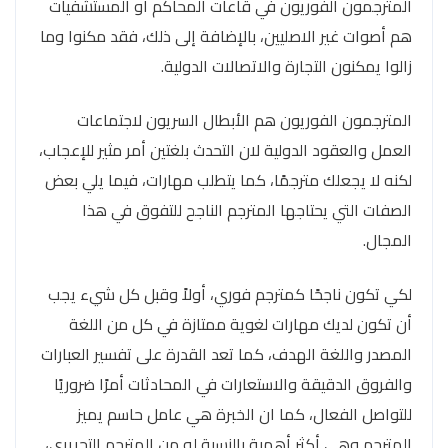
المترجمون الفوريون في قاعات المحاكم أو المستشفيات
هم أصوات غير الاصليين، بالإضافة إلى ذلك، فقد مكنوا وما
زالوا يمكنون التجارة والاتصالات الدولية.
المترجمون الفوريون هم الأبطال السريون لاجتماعات
العمل والعقود الدولية لان التحدث بلغتين أمر مثير للإعجاب،
لكنه لا يجعلك مترجمًا، كما يتطلب مهارات، فيما يلي بعض
الصفات التي يحتاجها المترجم الناجح للتفوق في هذا
المجال.
لكي تكون ناجحًا كمترجم فوري، أولاً وقبل كل شيء يجب
أن تكون لديك مهارات لغوية ممتازة في كل من اللغة
المصدر واللغة الهدف، كما تعد القدرة على تفسير العبارات
والفروق الدقيقة والاستعارات في المحادثات أمرًا ضروريًا
للتواصل الفعال، كما ان الخبرة هي عامل حاسم يميز
المترجم وهي أكثر أهمية بالنسبة له من المترجم التحريري،