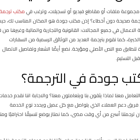
او مجموعة ملفات أو مقاطع فيديو أو تسجيلات، وترغب في
مكتب ترجمة
مة صحيحة دون أخطاء؟ إذن مكتب جودة هو المكان المناسب لك، حي
ر 24 ساعة، نقوم بترجمة الاعمال في جميع المجالات: القانونية والتجارية والمالية وغيرها من
برة، كما نقوم بترجمة العديد من الوثائق الرسمية من السفارات
ة تتطابق مع النص الأصلي ومؤرخة. نضع أيضًا الشعار وتفاصيل الاتصال
بل التسليم.
تب جودة في الترجمة؟
تعامل معنا لماذا يثقون بنا ويتعاملون معنا؟ والاجابة اننا نقدم خدمات
 فريق دعم العملاء الذي يتواصل مع كل عميل ويحدد نوع الخدمة
ترجمتنا أسرع من أي وقت مضى، كما نمتاز بوضع تنسيقًا احترافيًا ومتمي