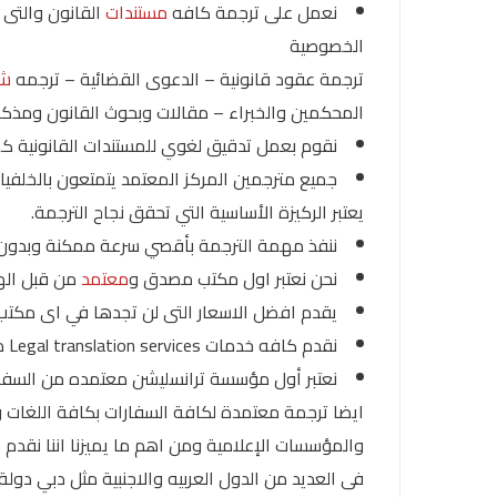
نعمل على ترجمة كافه
مستندات
القانون والتى 
الخصوصية
ترجمة عقود قانونية – الدعوى القضائية – ترجمه
شه
المحكمين والخبراء – مقالات وبحوث القانون ومذكرات
نقوم بعمل تدقيق لغوي للمستندات القانونية كما
جميع مترجمين المركز المعتمد يتمتعون بالخلفيات
يعتبر الركيزة الأساسية التي تحقق نجاح الترجمة.
ننفذ مهمة الترجمة بأقصي سرعة ممكنة وبدون
نحن نعتبر اول مكتب مصدق و
معتمد
من قبل الهي
يقدم افضل الاسعار التى لن تجدها في اى مكتب 
نقدم كافه خدمات Legal translation services من اللغة العربية إلى الإنجليزية.
نعتبر أول مؤسسة ترانسليشن معتمده من السفارا
ايضا ترجمة معتمدة لكافة السفارات بكافة اللغات 
والمؤسسات الإعلامية ومن اهم ما يميزنا اننا نقدم
فى العديد من الدول العربيه والاجنبية مثل دبي دولة ا