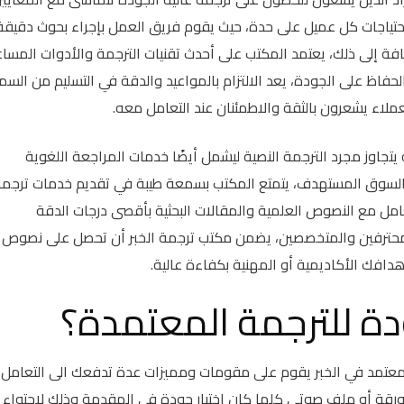
احتياجات كل عميل على حدة، حيث يقوم فريق العمل بإجراء بحوث دقيقة
ة إلى ذلك، يعتمد المكتب على أحدث تقنيات الترجمة والأدوات المساع
لحفاظ على الجودة، يعد الالتزام بالمواعيد والدقة في التسليم من السم
عملاء يشعرون بالثقة والاطمئنان عند التعامل معه.
يتجاوز مجرد الترجمة النصية ليشمل أيضًا خدمات المراجعة اللغوية
 السوق المستهدف، يتمتع المكتب بسمعة طيبة في تقديم خدمات ترجم
عامل مع النصوص العلمية والمقالات البحثية بأقصى درجات الدقة
لمحترفين والمتخصصين، يضمن مكتب ترجمة الخبر أن تحصل على نصوص
افك الأكاديمية أو المهنية بكفاءة عالية.
دة للترجمة المعتمدة؟
معتمد في الخبر يقوم على مقومات ومميزات عدة تدفعك الى التعامل
 ورقة أو ملف صوتي كلما كان اختيار جودة في المقدمة وذلك لاحتواء