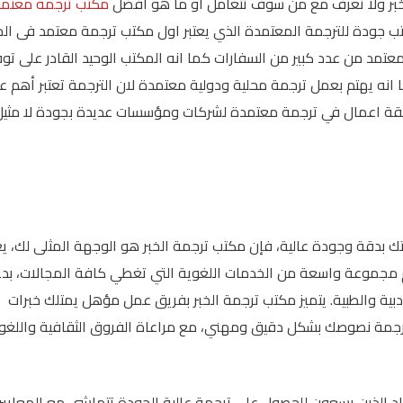
خبر ولا تعرف مع من سوف تتعامل او ما هو أفضل
مكتب ترجمة معتمد
ب جودة للترجمة المعتمدة الذي يعتبر اول مكتب ترجمة معتمد فى الخب
تمد من عدد كبير من السفارات كما انه المكتب الوحيد القادر على توف
ا انه يهتم بعمل ترجمة محلية ودولية معتمدة لان الترجمة تعتبر أهم ع
سابقة اعمال في ترجمة معتمدة لشركات ومؤسسات عديدة بجودة لا مثيل
ك بدقة وجودة عالية، فإن مكتب ترجمة الخبر هو الوجهة المثلى لك، يع
 مجموعة واسعة من الخدمات اللغوية التي تغطي كافة المجالات، بدءً
لأدبية والطبية. يتميز مكتب ترجمة الخبر بفريق عمل مؤهل يمتلك خبرات
رجمة نصوصك بشكل دقيق ومهني، مع مراعاة الفروق الثقافية واللغو
فراد الذين يسعون للحصول على ترجمة عالية الجودة تتماشى مع المعايير