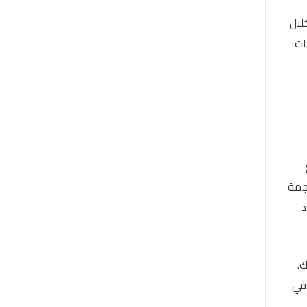
لال
ات
جمة
د
.
 في