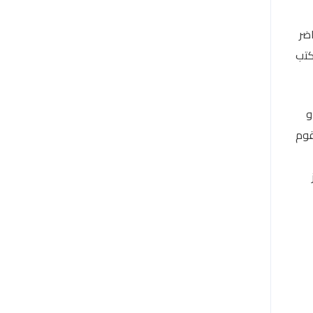
ضر
كتب
و
قوم