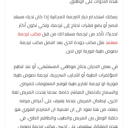
هذه الأدوات على الإطلاق.
يمكنك استخدام خيار الترجمة المجانية إذا كان لديك مستند
قصير أو بضع فقرات تحتاج إلى ترجمة، ولكي تكون أكثر
تحديدًا، تأكد من ترجمة مستنداتك من قبل
مكتب ترجمة
معتمد
مثل مكتب جودة الذي يعد افضل مكتب ترجمة
نصوص طبية فورية اون لاين.
في بعض الاحيان يحتاج موظفي المستشفى، أو عند تنظيم
المؤتمرات الطبية أو التجارب السريرية، ترجمة نصوص طبية
فورية او ترجمة تقارير طبية لتوفير المعلومات للمرضى
والسماح بالاتصال المباشر، خاصة عندما يتحدث المريض لغة
اخرى، ليطمئن المريض عندما يتعرف على أعراض مرضه
بلغته، من هنا نعود الى ان اهمية ان المترجم الفوري هو
حلقة الوصل بين المريض والطبيب والطاقم الطبي، في
هذه المقالة، سنتعرف على احسن مكتب ترجمة نصوص