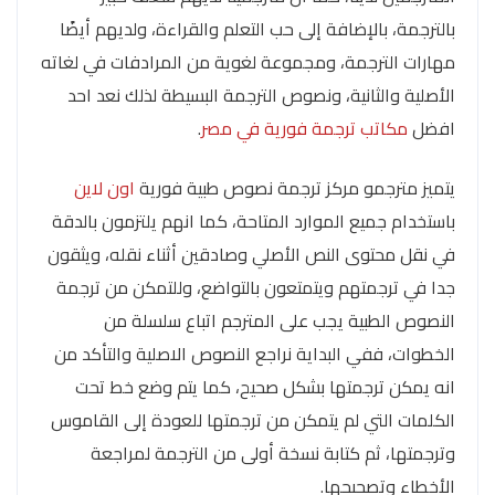
بالترجمة، بالإضافة إلى حب التعلم والقراءة، ولديهم أيضًا
مهارات الترجمة، ومجموعة لغوية من المرادفات في لغاته
الأصلية والثانية، ونصوص الترجمة البسيطة لذلك نعد احد
افضل
مكاتب ترجمة فورية في مصر
.
يتميز مترجمو مركز ترجمة نصوص طبية فورية
اون لاين
باستخدام جميع الموارد المتاحة، كما انهم يلتزمون بالدقة
في نقل محتوى النص الأصلي وصادقين أثناء نقله، ويثقون
جدا في ترجمتهم ويتمتعون بالتواضع، وللتمكن من ترجمة
النصوص الطبية يجب على المترجم اتباع سلسلة من
الخطوات، ففي البداية نراجع النصوص الاصلية والتأكد من
انه يمكن ترجمتها بشكل صحيح، كما يتم وضع خط تحت
الكلمات التي لم يتمكن من ترجمتها للعودة إلى القاموس
وترجمتها، ثم كتابة نسخة أولى من الترجمة لمراجعة
الأخطاء وتصحيحها.