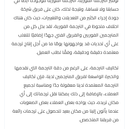
توفير الترجمة الفورية، الترجمة الفورية موجودة أيضًا في
حسابتنا ولا ننساها، ونتيجة لذلك، كان على فريق شركة
جودة إجراء الكثير من التعديلات والتغييرات، حيث كان هناك
اختلاف ملحوظ في الترجمة الفورية، لقد بذل كل من
المترجمين الفوريين والفريق الفني جهدًا إضافيًا للتغلب
على أي تحديات قد يواجهونها يومًا ما من أجل إنتاج ترجمة
معتمدة دقيقة ودقيقة، وفقًا لطلب العميل.
تكاليف الترجمة، على الرغم من دقة الترجمة التي نقدمها
والخبرة الواسعة لفريق المترجمين لدينا، فإن تكاليف
الترجمة المعتمدة لدينا معقولة جدًا ومناسبة لجميع
العملاء، بالإضافة إلى ذلك يمكننا نقل ترجماتك إلى أي
مكان تريده، حيث يواجه بعض العملاء بعض الصعوبات
عندما يأتون إلينا من مكان بعيد للحصول على ترجمات رائعة
من فريقنا المتخصص.