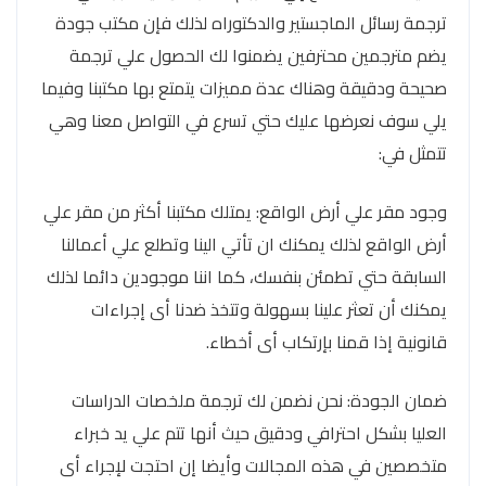
ترجمة رسائل الماجستير والدكتوراه لذلك فإن مكتب جودة
يضم مترجمين محترفين يضمنوا لك الحصول علي ترجمة
صحيحة ودقيقة وهناك عدة مميزات يتمتع بها مكتبنا وفيما
يلي سوف نعرضها عليك حتي تسرع في التواصل معنا وهي
تتمثل في:
وجود مقر علي أرض الواقع: يمتلك مكتبنا أكثر من مقر علي
أرض الواقع لذلك يمكنك ان تأتي الينا وتطلع علي أعمالنا
السابقة حتي تطمئن بنفسك، كما اننا موجودين دائما لذلك
يمكنك أن تعثر علينا بسهولة وتتخذ ضدنا أى إجراءات
قانونية إذا قمنا بإرتكاب أى أخطاء.
ضمان الجودة: نحن نضمن لك ترجمة ملخصات الدراسات
العليا بشكل احترافي ودقيق حيث أنها تتم علي يد خبراء
متخصصين في هذه المجالات وأيضا إن احتجت لإجراء أى