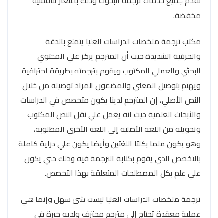
نقدم جميع خدمات ترجمة البحوث وذلك بأسعار تنافسية
مخفضة.
مكتب ترجمة ملخصات الدراسات العليا يتمتع بالدقة
والحرفية الشديدة حيث أن المترجم يركز علي المحتوي
البحثي والعملي المكتوب ويقوم بترجمته بطريقة احترافية
ويهتم بتوصيل المعني والمضمون المراد توصيله من خلال
النص الأصلي، إن المترجم لدينا يكون متخصص في الدراسات
والأبحاث العلمية حيث انه يعمل علي نقل النص المكتوب
وتحويله من اللغة الأصلية إلي اللغة الأخري المطلوبة،
وهو يكون ملما بكلتا اللغتين وأيضا يكون علي دراية كاملة
بالتخصص الذي يقوم بكتابة الترجمة فيه وذلك حتي يكون
علي علم بكل المصطلحات المتعلقة بهذا التخصص.
ترجمة ملخصات الدراسات العليا ليست شئ سهل وإنما هي
عملية معقدة تحتاج إلي مترجم محترف ولديه خبرة في