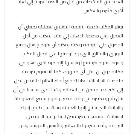
العديد من الملخصات من قبل من اللغة العربية إلي لغات
أخري كثيرة والعكس.
يوفر المكتب خدمة الترجمة الاونلاين لعملائه بمعني أن
العميل ليس مضطرا للذهاب إلي مقر المكتب من أجل
الحصول علي الترجمة ولكنه يمكنه أن يقوم بإرسال جميع
الاوراق والوثائق التي يريد ترجمتها علي ايميل المكتب
وسوف نقوم بترجمتها ونرسلها إليه مرة اخري وهو في
مكانه دون ان يبذل أى مجهود، كما أننا نقوم بترجمة
ملخصات الدراسات العليا لجميع أنحاء العالم لذلك نحن نصل
إلي اكبر عدد ممكن من العملاء وهذا الذي ساعدنا في أن
ننال شهرة كبيرة في وقت قصير، ونقوم بجمع المعلومات
والبيانات التي يحتاج إليها العملاء وذلك عن طريق إجراء
استبيانات دقيقة، والمترجميين لدينا يراعوا الدقة في
الترجمة وأيضا يلتزموا بالمعايير والأسس المهنية، ونحن