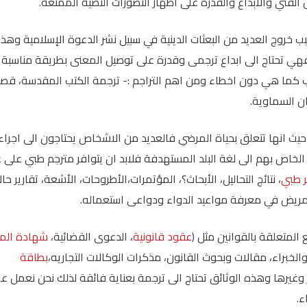
 الفني والابداع والقدرة على اظهار التصورات النصية الممتعة.
ب خروج العديد من البعثات الدينية في سبيل نشر الدعوة الإسلامية وهذ
فهي تحتاج الى ابداع ترجمى وقدرة على توصيل المعنى بطريقة مناسبة
كما هي دون اخطاء ومن اهم التراجم :- ترجمة الكتب المقدسة، ق
يان السماوية.
حيث انها تتعلق بحياة المرضي فالعديد من الاشخاص يحتاجون الى اجراء
 الخاص بهم الى لغة البلد المستهدفة فلابد ان يتوافر مترجم طبي على 
ر طبي
، نتائج التحاليل، الأبحاث؟، المؤتمرات،الأطروحات، الأشعة، تقارير حا
لمريض في معرفة مواعيد الدواء ودواعى استعماله.
المتعلقة بالقوانين مثل (
عقود قانونية
، الدعوى القضائية،
شهادة المي
لخبراء، مقالات وبحوث القانون، مذكرات الوكالات التجاريه،
بطاقة
ر وغيرها وهذه الوثائق تحتاج الى ترجمة بعناية فائقة لذلك نحن نعمل ع
ء.