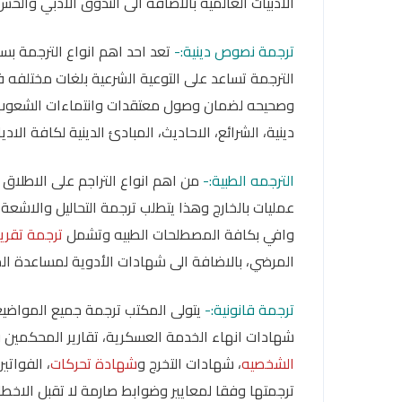
الأدبيات العالمية بالاضافة الى التذوق الأدبي والحس
ترجمة نصوص دينية:-
تعد احد اهم انواع الترجمة بسب
الترجمة تساعد على التوعية الشرعية بلغات مختلفه 
وصحيحه لضمان وصول معتقدات وانتماءات الشعوب 
دينية، الشرائع، الاحاديث، المبادئ الدينية لكافة الاد
الترجمه الطبية:-
من اهم انواع التراجم على الاطلاق 
عمليات بالخارج وهذا يتطلب ترجمة التحاليل والاشعة
وافي بكافة المصطلحات الطبيه وتشمل
ترجمة تقري
المرضي، بالاضافة الى شهادات الأدوية لمساعدة ا
ترجمة قانونية:-
يتولى المكتب ترجمة جميع المواضيع 
شهادات انهاء الخدمة العسكرية، تقارير المحكمين وا
الشخصيه
، شهادات التخرج و
شهادة تحركات
، الفواتي
ترجمتها وفقا لمعايير وضوابط صارمة لا تقبل الاخطا