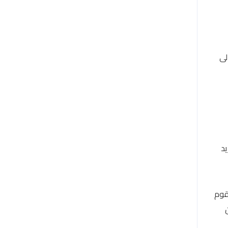
 الى
يد
قوم